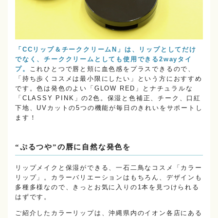
「CCリップ＆チーククリームN」は、リップとしてだけ
でなく、チーククリームとしても使用できる2wayタイ
プ。
これひとつで唇と頬に血色感をプラスできるので、
「持ち歩くコスメは最小限にしたい」という方におすすめ
です。色は発色のよい「GLOW RED」とナチュラルな
「CLASSY PINK」の2色。保湿と色補正、チーク、口紅
下地、UVカットの5つの機能が毎日のきれいをサポートし
ます！
“ぷるつや”の唇に自然な発色を
リップメイクと保湿ができる、一石二鳥なコスメ「カラー
リップ」。カラーバリエーションはもちろん、デザインも
多種多様なので、きっとお気に入りの1本を見つけられる
はずです。
ご紹介したカラーリップは、沖縄県内のイオン各店にある