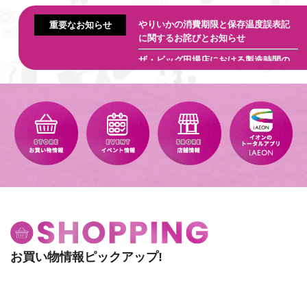
2026.07.17
【ザ・ビッグエクスプレス佐敷店】
メンテナンスに伴う営
やりいかの消費期限と保存温度誤表記
重要なお知らせ
業時間変更のお知らせ
に関するお詫びとお知らせ
ザ・ビッグ田場店における製造時間の
表示違反に関するお詫び
「トップバリュ ホームコーディ5WAY
スリムハンディファン」商品回収のお
詫びとお知らせ
「トップバリュ ホームコーディ つま先
で履くスリッパ、ヒールスリッパ 」 商
品回収 の お詫びとお知らせ
お買い物情報ピックアップ!