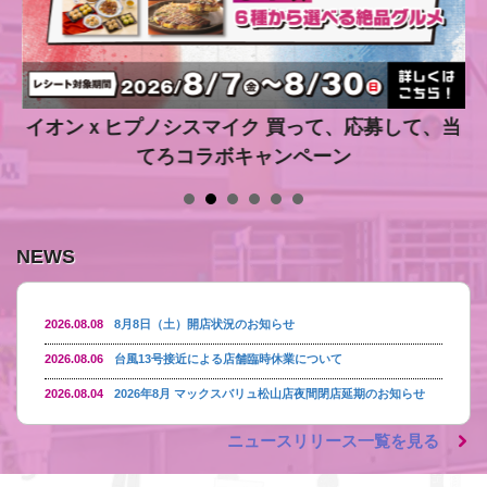
オンｘヒプノシスマイク 買って、応募して、当
てろコラボキャンペーン
NEWS
2026.08.08
8月8日（土）開店状況のお知らせ
2026.08.06
台風13号接近による店舗臨時休業について
2026.08.04
2026年8月 マックスバリュ松山店
夜間閉店延期のお知らせ
2026.07.22
【沖縄初出店】「Feedy Diner & Arcade」がイオン南風原
ニュースリリース一覧を見る
店に7月24日（金）オープン決定！
メダル1万円で1万枚貸
出し、ポップコーンプレゼント等オープニングキャンペー
ン開催