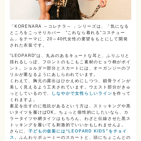
「KORENARA ～コレナラ～ 」シリーズは、「気になる
ところをこっそりカバー “これなら着れる”コスチュー
ム」をテーマに、20～40代女性の要望をもとにして開発
された衣装です。
“LEOPARD”は、丸みのあるキュートな耳と、ふりふりと
揺れるしっぽ、フロントのもこもこ素材のヒョウ柄がポイ
ント。ショルダー部分とスカートには、オーガンジーのフ
リルが重なるようにあしらわれています。
くわえて、胸元の露出はひかえめにしつつ、鎖骨ラインが
美しく見えるよう工夫されています。ウエスト部分がきゅ
っとしているので、
しなやかで女性らしいライン
を作って
くれますよ。
素足を出すのに抵抗があるという方は、ストッキングや黒
いタイツを履けばOK。ちょっと個性的にしたいなら、カ
ラータイツや網タイツはもちろん、わざと伝線させた黒ス
トッキングを履いても刺激的でいいかもしれませんよ。
さらに、
子どもの仮装には“LEOPARD KIDS”をチョイ
ス
。ふんわりボューミーのスカートと、頭にちょこんとの