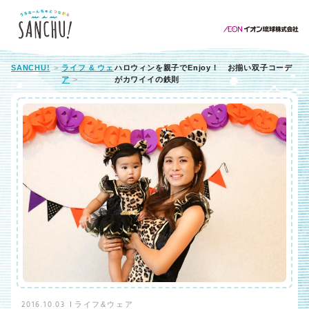
SANCHU!
ライフ & ウェ
ハロウィンを親子でEnjoy！ お揃い双子コーデ
ア
がカワイイの鉄則
2016.10.03
ライフ&ウェア