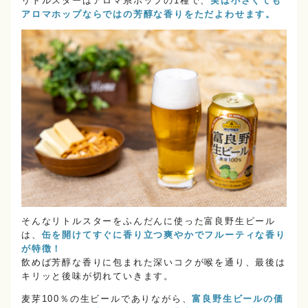
リトルスターはアロマ系ホップの1種で、
実は小さくても
アロマホップならではの芳醇な香りをただよわせます。
そんなリトルスターをふんだんに使った富良野生ビール
は、
缶を開けてすぐに香り立つ爽やかでフルーティな香り
が特徴！
飲めば芳醇な香りに包まれた深いコクが喉を通り、最後は
キリッと後味が切れていきます。
麦芽100％の生ビールでありながら、
富良野生ビールの価