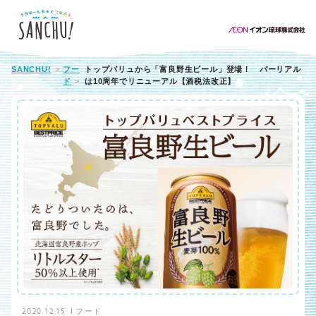
SANCHU!
フー
トップバリュから「富良野生ビール」登場！ バーリアル
ド
は10周年でリニューアル【酒税法改正】
2020.12.15
フード