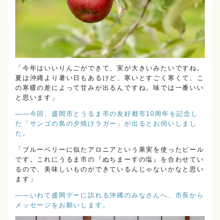
「今年はいいりんごができて、実が大きいみたいですね。
夏は沖縄より暑い日もあるけど、寒いとすごく寒くて、こ
の寒暖の差によって甘みが出るんですね。味では一番いい
と思います」
――今回、盛岡市とうるま市の友好都市10周年を記念し
た「サンゴの島の夕焼けラガー」が出るとお伺いしまし
た。
「ブルーベリーに似たアロニアという果実を使ったビール
です。これにうるま市の『ぬちまーすの塩』を合わせてい
るので、美味しいものができているんじゃないかなと思い
ます」
――いわて盛岡デーに訪れる沖縄のみなさんへ、市長から
メッセージをお願いします。