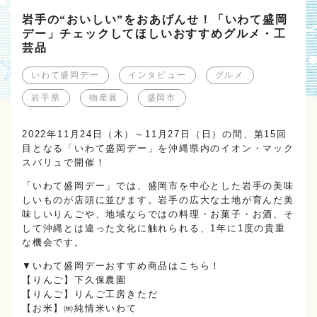
岩手の“おいしい”をおあげんせ！「いわて盛岡
デー」チェックしてほしいおすすめグルメ・工
芸品
いわて盛岡デー
インタビュー
グルメ
岩手県
物産展
盛岡市
2022年11月24日（木）～11月27日（日）の間、第15回
目となる「いわて盛岡デー」を沖縄県内のイオン・マック
スバリュで開催！
「いわて盛岡デー」では、盛岡市を中心とした岩手の美味
しいものが店頭に並びます。岩手の広大な土地が育んだ美
味しいりんごや、地域ならではの料理・お菓子・お酒、そ
して沖縄とは違った文化に触れられる、1年に1度の貴重
な機会です。
▼いわて盛岡デーおすすめ商品はこちら！
【りんご】下久保農園
【りんご】りんご工房きただ
【お米】㈱純情米いわて