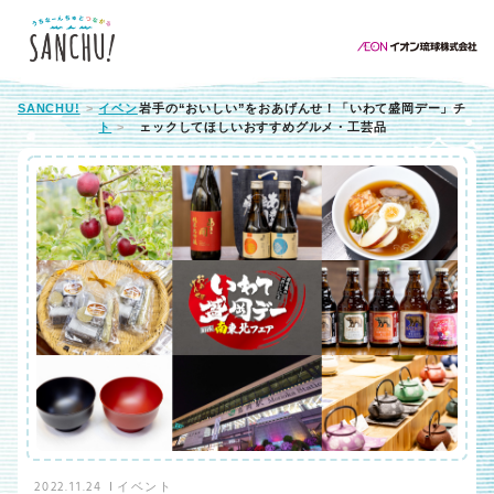
SANCHU!
イベン
岩手の“おいしい”をおあげんせ！「いわて盛岡デー」チ
ト
ェックしてほしいおすすめグルメ・工芸品
2022.11.24
イベント