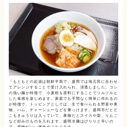
「もともとの起源は朝鮮半島で、盛岡では地元民に合わせ
てアレンジすることで受け入れられ、浸透しました。コシ
の強い麺が特徴で、小麦粉を原料にすることでツルツルと
した食感を楽しめます。家庭でも手間なく簡単に作れるの
が特徴で、トッピングとしては、生で食べられる野菜や果
物、ハム、チャーシューなどを乗っけます。盛岡市だとど
こもきゅうりは入っていて、果物だとスイカや梨、りんご
など好みのものを入れます。盛岡冷麺はぴりりと辛いの
で、果物がいい箸休めになります」