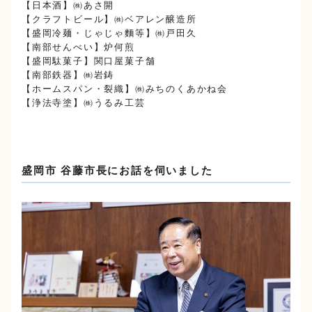
【日本酒】㈱あさ開
【クラフトビール】㈱ベアレン醸造所
【盛岡冷麺・じゃじゃ麵等】㈱戸田久
【南部せんべい】炉何煎
【盛岡駄菓子】関口屋菓子舗
【南部鉄器】㈱岩鋳
【ホームスパン・裂織】㈱みちのくあかね会
【浄法寺塗】㈱うるみ工芸
盛岡市 谷藤市長にお話を伺いました