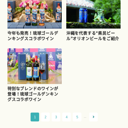
May.05
Jan.23
今年も発売！琉球ゴールデ
沖縄を代表する“県民ビー
ンキングスコラボワイン
ル”オリオンビールをご紹介
May.31
特別なブレンドのワインが
登場！琉球ゴールデンキン
グスコラボワイン
...
1
2
3
4
5
>