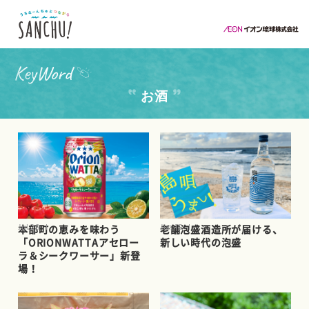
お酒
Jul.28
Jun.18
本部町の恵みを味わう
老舗泡盛酒造所が届ける、
「ORIONWATTAアセロー
新しい時代の泡盛
ラ＆シークワーサー」新登
場！