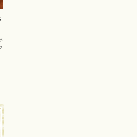
ち
が
つ