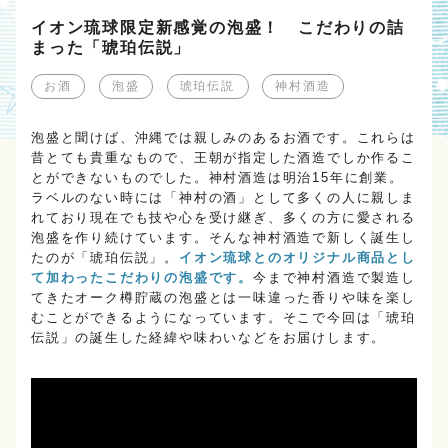
イオン琉球限定新感覚の泡盛！ こだわりの詰
まった「琥珀伝説」
お酒
泡盛
琥珀伝説
神村酒造
泡盛と聞けば、沖縄では親しみのあるお酒です。これらは
昔とても貴重なもので、王朝が指定した酒造でしか作るこ
とができないものでした。神村酒造は明治15年に創業。
ラベルのない時には「神村の酒」として多くの人に親しま
れており現在でも技や心を受け継ぎ、多くの方に愛される
泡盛を作り続けています。そんな神村酒造で新しく誕生し
たのが「琥珀伝説」。
イオン琉球とのオリジナル商品とし
て加わったこだわりの泡盛です。
今まで神村酒造で製造し
てきたオーク樽貯蔵の泡盛とは一味違った香りや味を楽し
むことができるようになっています。そこで今回は「琥珀
伝説」の誕生した経緯や味わいなどをお届けします。