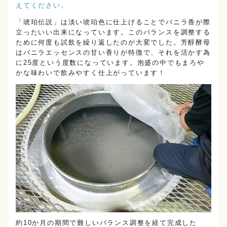
えてください。
「琥珀伝説」は淡い琥珀色に仕上げることでバニラ香が際
立ったいい出来になっています。このバランスを調整する
ために何度も試飲を繰り返したのが大変でした。芳醇酵母
はバニラエッセンスの甘い香りが特徴で、それを活かす為
に25度という度数になっています。泡盛の中でもまろや
かな味わいで飲みやすく仕上がっています！
約10か月の期間で難しいバランス調整を経て完成した