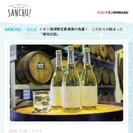
SANCHU!
フード
イオン琉球限定新感覚の泡盛！ こだわりの詰まった
「琥珀伝説」
2018.11.20
フード