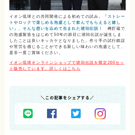
イオン琉球との共同開発による初めての試み。
「ストレー
トやロックで楽しめる泡盛として飲んでもらえると嬉し
い」、そんな想いを込めて生まれた琥珀伝説！
樽貯蔵で
の泡盛製造をはじめて50年の節目に琥珀伝説が誕生しま
したことは良いキッカケとなりました。作り手の試行錯誤
や苦労を感じることができる新しい味わいの泡盛として、
是非一度ご賞味ください。
イオン琉球オンラインショップで琥珀伝説を限定200セッ
ト販売しています。詳しくはこちら
＼
この記事をシェアする
／