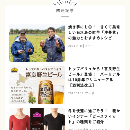
焼き芋にも◎！ 甘くて美味
しい石垣島の紅芋「沖夢紫」
の魅力とおすすめレシピ
2021.01.19
フード
トップバリュから「富良野生
ビール」登場！ バーリアル
は10周年でリニューアル
【酒税法改正】
2020.12.15
フード
冬を快適に過ごそう！ 暖か
いインナー「ピースフィッ
ト」の種類をご紹介
2020.12.02
ライフ&ウェア