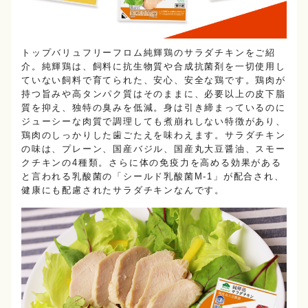
トップバリュフリーフロム純輝鶏のサラダチキンをご紹
介。純輝鶏は、飼料に抗生物質や合成抗菌剤を一切使用し
ていない飼料で育てられた、安心、安全な鶏です。鶏肉が
持つ旨みや高タンパク質はそのままに、必要以上の皮下脂
質を抑え、独特の臭みを低減。身は引き締まっているのに
ジューシーな肉質で調理しても煮崩れしない特徴があり、
鶏肉のしっかりした歯ごたえを味わえます。サラダチキン
の味は、プレーン、国産バジル、国産丸大豆醤油、スモー
クチキンの4種類。さらに体の免疫力を高める効果がある
と言われる乳酸菌の「シールド乳酸菌M-1」が配合され、
健康にも配慮されたサラダチキンなんです。