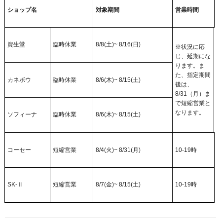
ショップ名
対象期間
営業時間
資生堂
臨時休業
8/8(土)~ 8/16(日)
※状況に応
じ、延期にな
ります。ま
た、指定期間
カネボウ
臨時休業
8/6(木)~ 8/15(土)
後は、
8/31（月）ま
で短縮営業と
なります。
ソフィーナ
臨時休業
8/6(木)~ 8/15(土)
コーセー
短縮営業
8/4(火)~ 8/31(月)
10-19時
SK-Ⅱ
短縮営業
8/7(金)~ 8/15(土)
10-19時